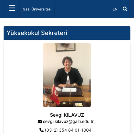
☰
Dil Seçiniz 
Gazi Üniversitesi
EN
Yüksekokul Sekreteri
Sevgi KILAVUZ
sevgi.kilavuz@gazi.edu.tr
(0312) 354 84 01-1004