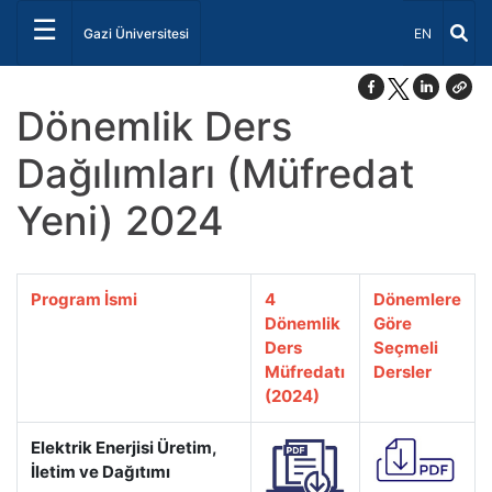
☰
Dil Seçiniz 
Gazi Üniversitesi
EN
Dönemlik Ders
Dağılımları (Müfredat
Yeni) 2024
Program İsmi
4
Dönemlere
Dönemlik
Göre
Ders
Seçmeli
Müfredatı
Dersler
(2024)
Elektrik Enerjisi Üretim,
İletim ve Dağıtımı