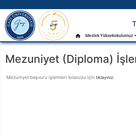
gazi.edu.tr
Ana Menü
Meslek Yüksekokulumuz
Anasayfa
Mezuniyet (Diploma) İşle
Mezuniyet başvuru işlemleri kılavuzu için
tıklayınız.